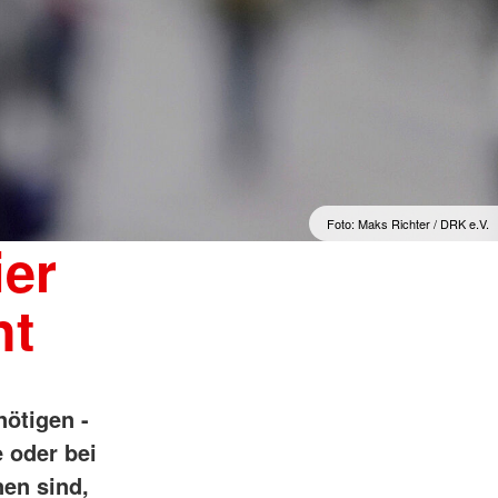
Foto: Maks Richter / DRK e.V.
ier
ht
nötigen -
 oder bei
nen sind,