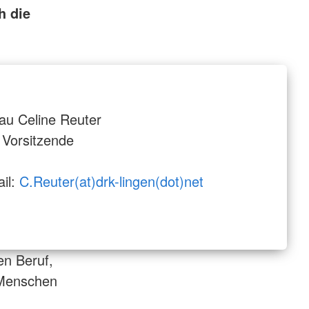
h die
au Celine Reuter
 Vorsitzende
il:
C.Reuter(at)drk-lingen(dot)net
en Beruf,
 Menschen