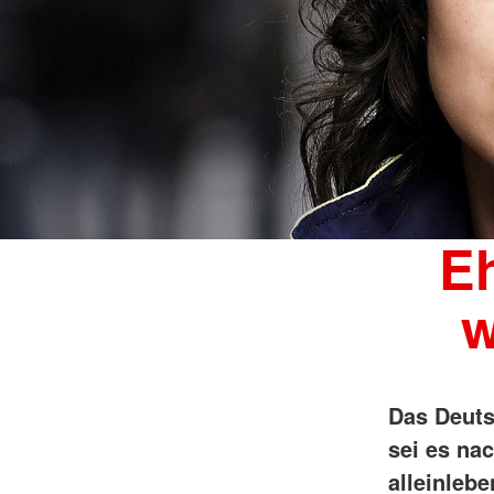
Eh
w
Das Deuts
sei es na
alleinlebe